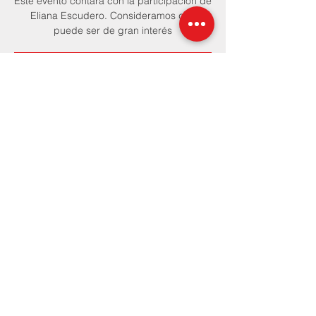
Este evento contará con la participación de
Eliana Escudero. Consideramos que
puede ser de gran interés
Ya no es posible registrarse
Ver otros eventos
Horario y ubicación
May 29, 2025, 5:00 PM – 7:00 PM CST
https://zfrmz.com/8eXMXu2cjWBjvCeGgf54
Compartir este evento
© 2025 SOMESICS