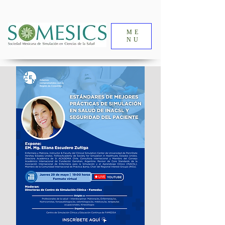
ME
NU