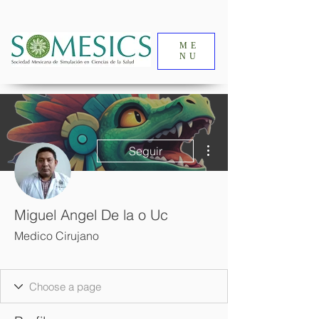
ME
NU
Más acciones
Seguir
Miguel Angel De la o Uc
Medico Cirujano
GRUPO DE ESTUDIO
SOCIO 2024-2
+
4