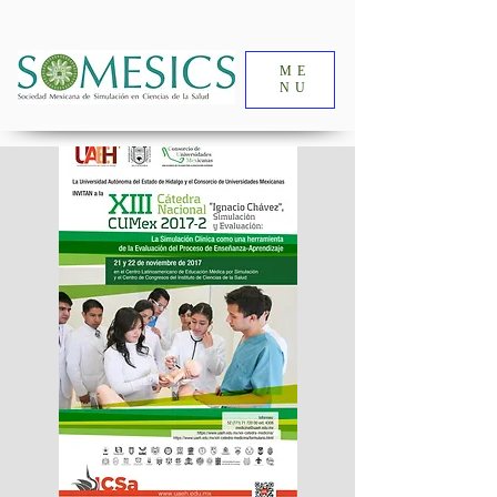
ME
NU