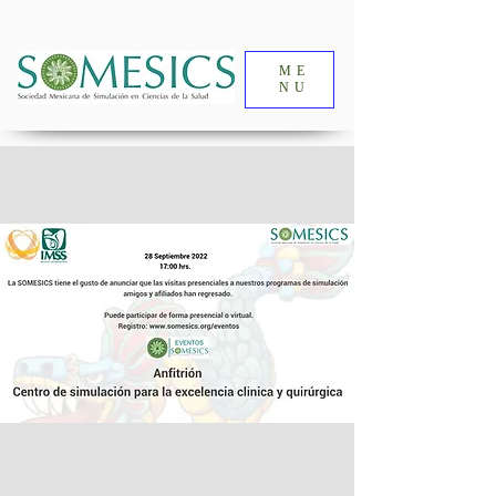
ME
NU